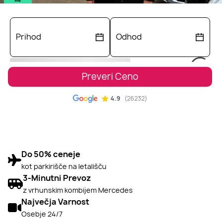
Preveri Ceno
4.9
(
26232
)
Do 50% ceneje
kot parkirišče na letališču
3-Minutni Prevoz
z vrhunskim kombijem Mercedes
Največja Varnost
Osebje 24/7